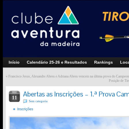
Início
Calendário 25-26 e Resultados
Rankings
Loca
«
Francisco Jesus, Alexandre Abreu e Adriana Abreu vencem na última prova do Campeon
Posição de Ti
Abertas as Inscrições – 1.ª Prova C
MAI
11
Sem categoria
Inscrições