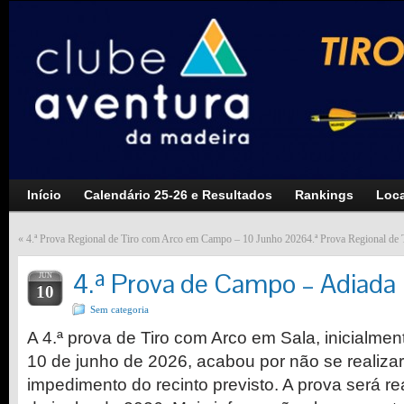
Início
Calendário 25-26 e Resultados
Rankings
Loca
«
4.ª Prova Regional de Tiro com Arco em Campo – 10 Junho 2026
4.ª Prova Regional d
4.ª Prova de Campo – Adiada
JUN
10
Sem categoria
A 4.ª prova de Tiro com Arco em Sala, inicialme
10 de junho de 2026, acabou por não se realiza
impedimento do recinto previsto. A prova será r