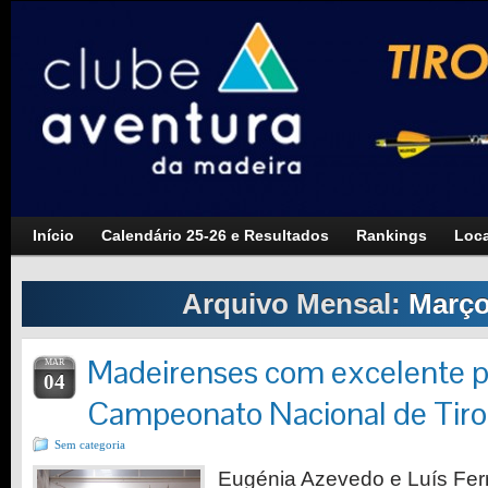
Início
Calendário 25-26 e Resultados
Rankings
Loca
Arquivo Mensal:
Março
Madeirenses com excelente p
MAR
04
Campeonato Nacional de Tir
Sem categoria
Eugénia Azevedo e Luís Fer