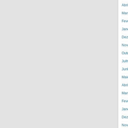
Abr
Mar
Fev
Jan
Dez
Nov
Out
Jul
Jun
Mai
Abr
Mar
Fev
Jan
Dez
Nov