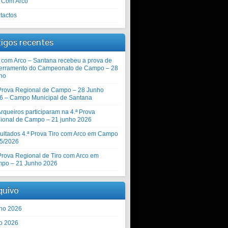
o Com Arco
tactos
tigos recentes
o com Arco – Santana recebeu a prova de
erramento do Campeonato de Campo – 28
ho
 Prova Regional de Campo – 28 Junho
6 – Campo Municipal de Santana
rqueiros participaram na 4.ª Prova
ional de Campo – 21 junho 2026
ultados 4.ª Prova Tiro com Arco em Campo
5/2026
 Prova Regional de Tiro com Arco em
po – 21 Junho 2026
quivo
ho 2026
o 2026