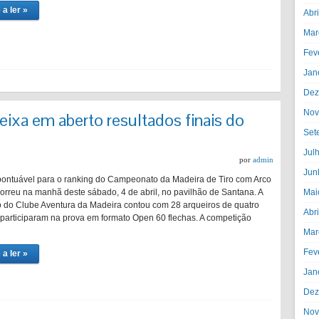
 a ler »
Abr
Mar
Fev
Jan
Dez
Nov
deixa em aberto resultados finais do
Set
Jul
por
admin
Jun
 pontuável para o ranking do Campeonato da Madeira de Tiro com Arco
orreu na manhã deste sábado, 4 de abril, no pavilhão de Santana. A
Mai
 do Clube Aventura da Madeira contou com 28 arqueiros de quatro
Abr
 participaram na prova em formato Open 60 flechas. A competição
Mar
Fev
 a ler »
Jan
Dez
Nov