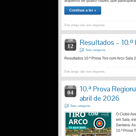
arqueiros de quatro clubes, que participa
Continue a ler »
Este artigo não tem etiquetas.
Resultados – 10.º 
ABR
12
Sem categoria
Resultados 10.ª Prova Tiro com Arco Sala
Este artigo não tem etiquetas.
10.ª Prova Regiona
ABR
04
abril de 2026
Sem categoria
O Clube Ave
em Sala, es
Santana. As
10.ª Prova 