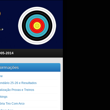
005-2014
formações
me
endário 25-26 e Resultados
alização Provas e Treinos
kings
tória Tiro Com Arco