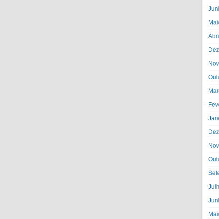
Jun
Mai
Abr
Dez
Nov
Out
Mar
Fev
Jan
Dez
Nov
Out
Set
Jul
Jun
Mai