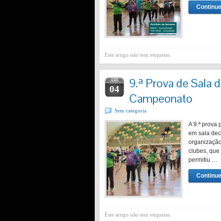
Continue
Este artigo não tem etiquetas.
9.ª Prova de Sala 
ABR
04
Campeonato
Sem categoria
A 9.ª prova
em sala dec
organização
clubes, que
permitiu …
Continue
Este artigo não tem etiquetas.