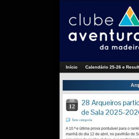
Início
Calendário 25-26 e Resul
Arq
28 Arqueiros part
ABR
12
de Sala 2025-202
Sem categoria
A 10.ª e última prova pontuável para o ra
manhã do dia 12 de abril, no pavilhão de 