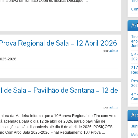
ram na prova em formato Open 60 flechas Destaque …
Tir
Con
Ar
Tir
Prova Regional de Sala – 12 Abril 2026
enc
Jun
por
admin
5.ª
 2025-2026
202
21 A
Reg
Res
202
l de Sala – Pavilhão de Santana – 12 de
4.ª
Cam
por
admin
Ar
ntura da Madeira informa que a 10.ª prova Regional de Tiro com Arco
tá agendada para o dia 12 de abril de 2026, para o pavilhão de
Jun
 inscrições estão disponíveis até dia 8 de abril de 2026. POSIÇÕES
Tiro Com Arco Sala 2025-2026 Final Regulamento 10.ª Prova …
Mai