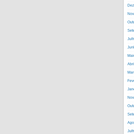
Dez
Nov
Out
Set
Jul
Jun
Mai
Abr
Mar
Fev
Jan
Nov
Out
Set
Ago
Jul