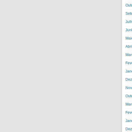
Out
Set
Jul
Jun
Mai
Abr
Mar
Fev
Jan
Dez
Nov
Out
Mar
Fev
Jan
Dez