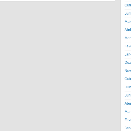
Out
Jun
Mai
Abr
Mar
Fev
Jan
Dez
Nov
Out
Jul
Jun
Abr
Mar
Fev
Jan