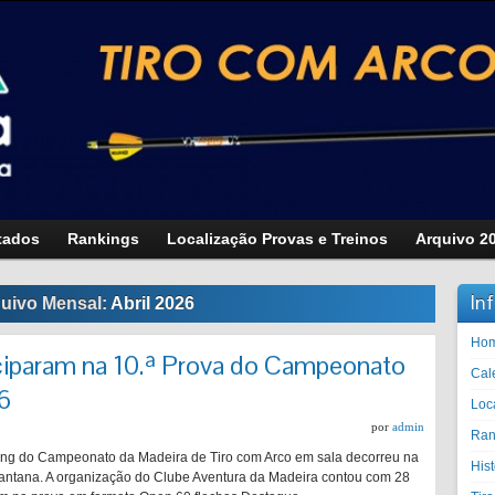
tados
Rankings
Localização Provas e Treinos
Arquivo 2
In
uivo Mensal:
Abril 2026
Ho
iciparam na 10.ª Prova do Campeonato
Cal
6
Loc
por
admin
Ran
nking do Campeonato da Madeira de Tiro com Arco em sala decorreu na
His
Santana. A organização do Clube Aventura da Madeira contou com 28