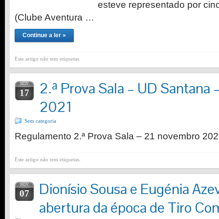
esteve representado por cinc
(Clube Aventura …
Continue a ler »
Este artigo não tem etiquetas.
2.ª Prova Sala – UD Santana
NOV
17
2021
Sem categoria
Regulamento 2.ª Prova Sala – 21 novembro 20
Este artigo não tem etiquetas.
Dionísio Sousa e Eugénia Az
NOV
07
abertura da época de Tiro Co