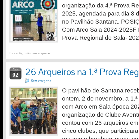
organização da 4.ª Prova Re
2025, agendada para dia 8 
no Pavilhão Santana. POSIÇ
Com Arco Sala 2024-2025F 
Prova Regional de Sala- 20
Este artigo não tem etiquetas.
26 Arqueiros na 1.ª Prova Reg
NOV
02
Sem categoria
O pavilhão de Santana rec
ontem, 2 de novembro, a 1.ª
com Arco em Sala época 20
organização do Clube Aventu
contou com 26 arqueiros em
cinco clubes, que participar
recurvo e barebow, numa p