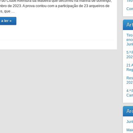
 do Clube Aventura da Madeira que decorreu na manhã de domingo,
Tir
bro de 2023. A prova contou com a participação de 23 arqueiros de
Con
es, que …
 a ler »
Ar
Tir
enc
Jun
5.ª
202
21 A
Reg
Res
202
4.ª
Cam
Ar
Jun
Mai