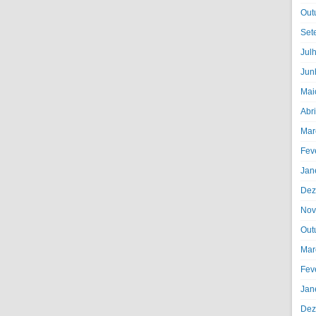
Out
Set
Jul
Jun
Mai
Abr
Mar
Fev
Jan
Dez
Nov
Out
Mar
Fev
Jan
Dez