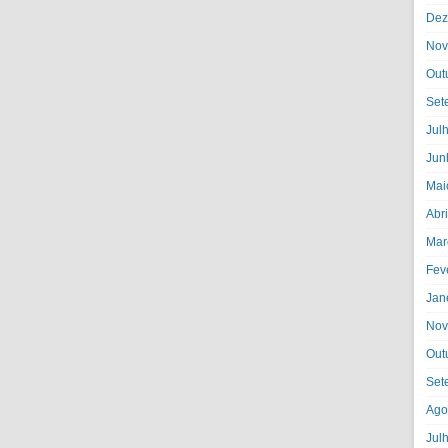
Dez
Nov
Out
Set
Jul
Jun
Mai
Abr
Mar
Fev
Jan
Nov
Out
Set
Ago
Jul