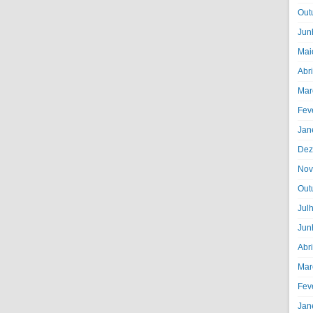
Out
Jun
Mai
Abr
Mar
Fev
Jan
Dez
Nov
Out
Jul
Jun
Abr
Mar
Fev
Jan