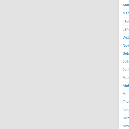
Abr
Mar
Fev
Jan
Dez
Nov
Set
Jul
Jun
Mai
Abr
Mar
Fev
Jan
Dez
Nov