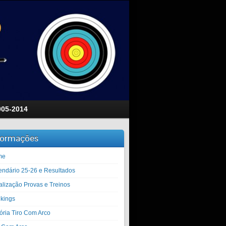
005-2014
formações
me
endário 25-26 e Resultados
alização Provas e Treinos
kings
tória Tiro Com Arco