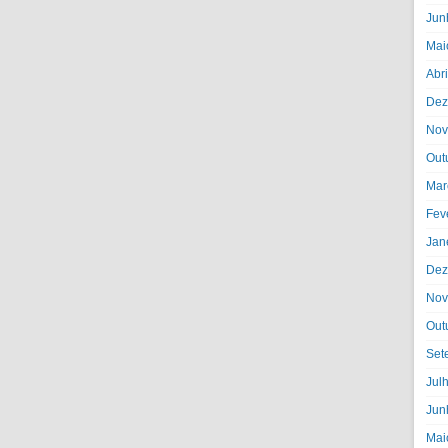
Jun
Mai
Abr
Dez
Nov
Out
Mar
Fev
Jan
Dez
Nov
Out
Set
Jul
Jun
Mai