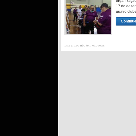
organização
17 de dezem
quatro club
Continue
Este artigo não tem etiquetas.