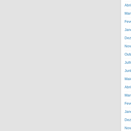
Abr
Mar
Fev
Jan
Dez
Nov
Out
Jul
Jun
Mai
Abr
Mar
Fev
Jan
Dez
Nov