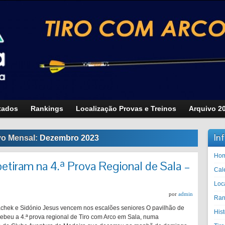
tados
Rankings
Localização Provas e Treinos
Arquivo 2
In
vo Mensal:
Dezembro 2023
Ho
tiram na 4.ª Prova Regional de Sala –
Cal
Loc
por
admin
Ran
iachek e Sidónio Jesus vencem nos escalões seniores O pavilhão de
His
ebeu a 4.ª prova regional de Tiro com Arco em Sala, numa