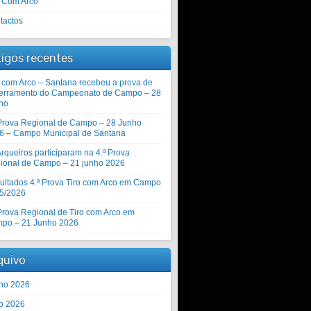
o Com Arco
tactos
tigos recentes
o com Arco – Santana recebeu a prova de
erramento do Campeonato de Campo – 28
ho
 Prova Regional de Campo – 28 Junho
6 – Campo Municipal de Santana
rqueiros participaram na 4.ª Prova
ional de Campo – 21 junho 2026
ultados 4.ª Prova Tiro com Arco em Campo
5/2026
 Prova Regional de Tiro com Arco em
po – 21 Junho 2026
quivo
ho 2026
o 2026