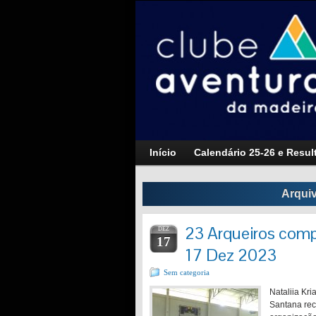
Início
Calendário 25-26 e Resul
Arqui
23 Arqueiros compe
DEZ
17
17 Dez 2023
Sem categoria
Nataliia Kr
Santana rec