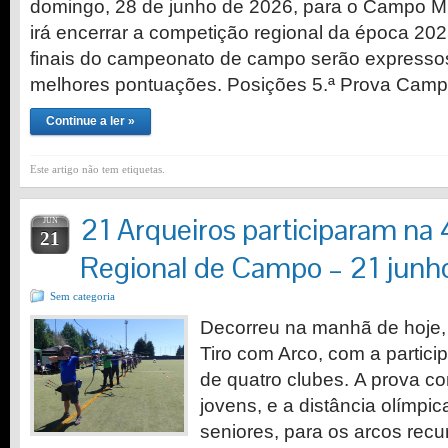
domingo, 28 de junho de 2026, para o Campo Mu
irá encerrar a competição regional da época 20
finais do campeonato de campo serão expressos
melhores pontuações. Posições 5.ª Prova Cam
Continue a ler »
Este artigo não tem etiquetas.
21 Arqueiros participaram na 
JUN
21
Regional de Campo – 21 jun
Sem categoria
Decorreu na manhã de hoje, 
Tiro com Arco, com a partici
de quatro clubes. A prova c
jovens, e a distância olímpi
seniores, para os arcos recu