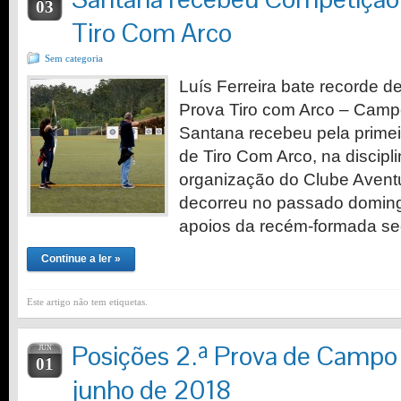
03
Tiro Com Arco
Sem categoria
Luís Ferreira bate recorde 
Prova Tiro com Arco – Cam
Santana recebeu pela prime
de Tiro Com Arco, na discip
organização do Clube Avent
decorreu no passado domin
apoios da recém-formada se
Continue a ler »
Este artigo não tem etiquetas.
Posições 2.ª Prova de Campo 
JUN
01
junho de 2018