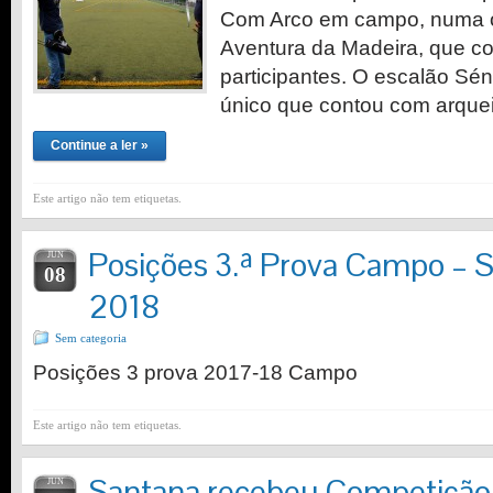
Com Arco em campo, numa o
Aventura da Madeira, que c
participantes. O escalão Sén
único que contou com arque
Continue a ler »
Este artigo não tem etiquetas.
Posições 3.ª Prova Campo – S
JUN
08
2018
Sem categoria
Posições 3 prova 2017-18 Campo
Este artigo não tem etiquetas.
Santana recebeu Competição 
JUN