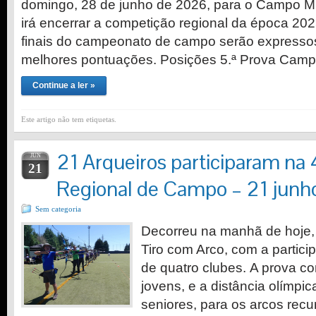
domingo, 28 de junho de 2026, para o Campo Mu
irá encerrar a competição regional da época 20
finais do campeonato de campo serão expressos
melhores pontuações. Posições 5.ª Prova Cam
Continue a ler »
Este artigo não tem etiquetas.
21 Arqueiros participaram na 
JUN
21
Regional de Campo – 21 jun
Sem categoria
Decorreu na manhã de hoje, 
Tiro com Arco, com a partici
de quatro clubes. A prova c
jovens, e a distância olímpi
seniores, para os arcos recu