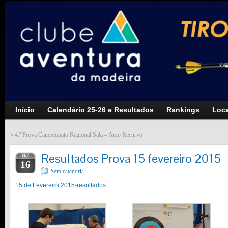
Início
Calendário 25-26 e Resultados
Rankings
Loca
«
4.ª Prova Campeonato Regional Sala – Arco Recurvo
Resultados Prova 15 fevereiro 2015
FEV
16
Sem categoria
15 de Fevereiro 2015-resultados