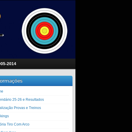
005-2014
formações
me
endário 25-26 e Resultados
alização Provas e Treinos
kings
tória Tiro Com Arco