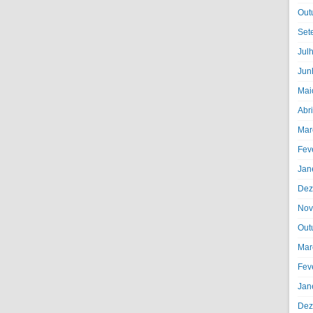
Out
Set
Jul
Jun
Mai
Abr
Mar
Fev
Jan
Dez
Nov
Out
Mar
Fev
Jan
Dez