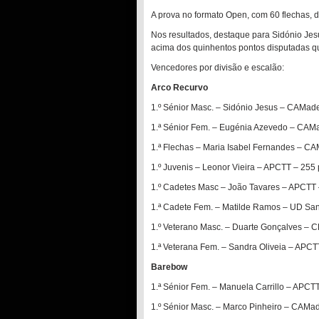
A prova no formato Open, com 60 flechas, 
Nos resultados, destaque para Sidónio Je
acima dos quinhentos pontos disputadas qu
Vencedores por divisão e escalão:
Arco Recurvo
1.º Sénior Masc. – Sidónio Jesus – CAMade
1.ª Sénior Fem. – Eugénia Azevedo – CAMa
1.ª Flechas – Maria Isabel Fernandes – CA
1.º Juvenis – Leonor Vieira – APCTT – 255
1.º Cadetes Masc – João Tavares – APCTT 
1.ª Cadete Fem. – Matilde Ramos – UD San
1.º Veterano Masc. – Duarte Gonçalves –
1.ª Veterana Fem. – Sandra Oliveia – APCT
Barebow
1.ª Sénior Fem. – Manuela Carrillo – APCT
1.º Sénior Masc. – Marco Pinheiro – CAMa