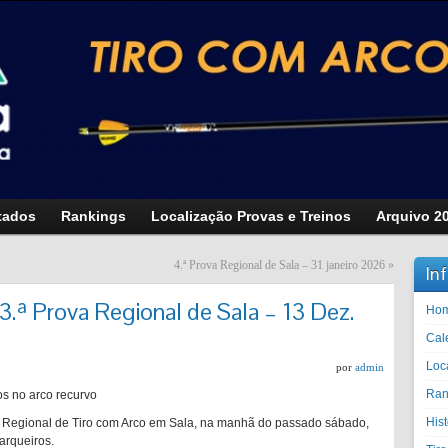
tados
Rankings
Localização Provas e Treinos
Arquivo 2
4.ª Prova Regional de Sala – 31 janeiro 2026
»
In
3.ª Prova Regional de Sala – 13 Dez.
Ho
Cal
Loc
por
admin
Ran
s no arco recurvo
His
a Regional de Tiro com Arco em Sala, na manhã do passado sábado,
arqueiros.