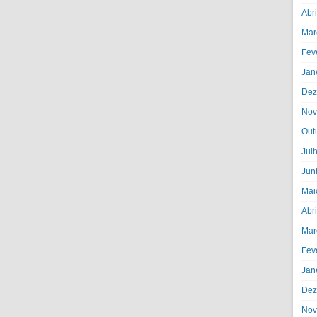
Abr
Mar
Fev
Jan
Dez
Nov
Out
Jul
Jun
Mai
Abr
Mar
Fev
Jan
Dez
Nov