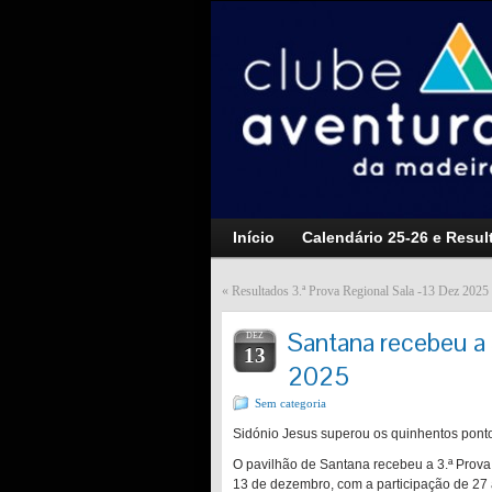
Início
Calendário 25-26 e Resul
«
Resultados 3.ª Prova Regional Sala -13 Dez 2025
Santana recebeu a 
DEZ
13
2025
Sem categoria
Sidónio Jesus superou os quinhentos ponto
O pavilhão de Santana recebeu a 3.ª Prov
13 de dezembro, com a participação de 27 