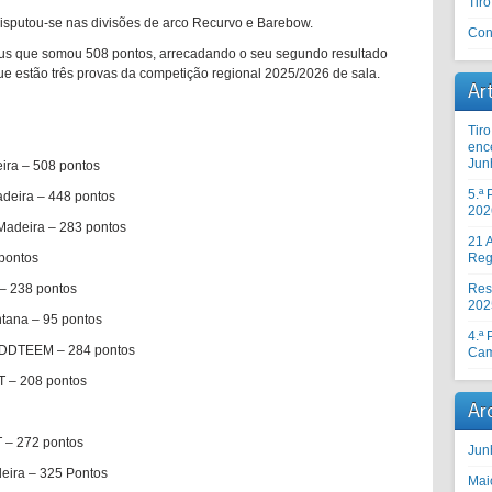
Tir
disputou-se nas divisões de arco Recurvo e Barebow.
Con
sus que somou 508 pontos, arrecadando o seu segundo resultado
e estão três provas da competição regional 2025/2026 de sala.
Ar
Tir
enc
Jun
ira – 508 pontos
5.ª
deira – 448 pontos
202
Madeira – 283 pontos
21 A
 pontos
Reg
– 238 pontos
Res
202
tana – 95 pontos
4.ª
 CDDTEEM – 284 pontos
Cam
T – 208 pontos
Ar
T – 272 pontos
Jun
deira – 325 Pontos
Mai