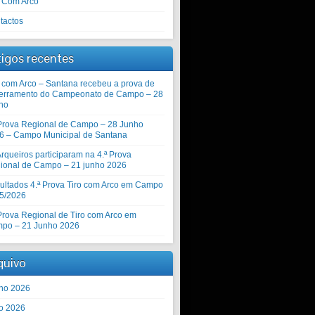
o Com Arco
tactos
tigos recentes
o com Arco – Santana recebeu a prova de
erramento do Campeonato de Campo – 28
ho
 Prova Regional de Campo – 28 Junho
6 – Campo Municipal de Santana
rqueiros participaram na 4.ª Prova
ional de Campo – 21 junho 2026
ultados 4.ª Prova Tiro com Arco em Campo
5/2026
 Prova Regional de Tiro com Arco em
po – 21 Junho 2026
quivo
ho 2026
o 2026