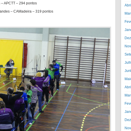
s – APCTT – 294 pontos
Abr
andes – CAMadeira – 319 pontos
Mar
Fev
Jan
Dez
Nov
Set
Jul
Jun
Mai
Abr
Mar
Fev
Jan
Dez
Nov