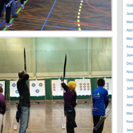
Out
Jun
Mai
Abr
Mar
Fev
Jan
Dez
Nov
Out
Jul
Jun
Abr
Mar
Fev
Jan