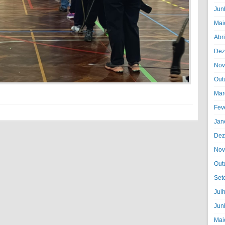
Jun
Mai
Abr
Dez
Nov
Out
Mar
Fev
Jan
Dez
Nov
Out
Set
Jul
Jun
Mai