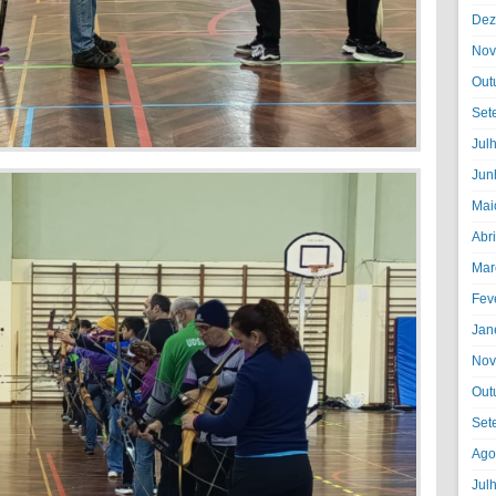
Dez
Nov
Out
Set
Jul
Jun
Mai
Abr
Mar
Fev
Jan
Nov
Out
Set
Ago
Jul