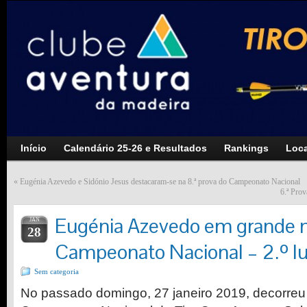
Início
Calendário 25-26 e Resultados
Rankings
Loca
«
Eugénia Azevedo e Sidónio Jesus destacaram-se na 8.ª prova do Campeonato Nacional
6.ª Prov
Eugénia Azevedo em grande n
JAN
28
Campeonato Nacional – 2.º lu
Sem categoria
No passado domingo, 27 janeiro 2019, decorreu 