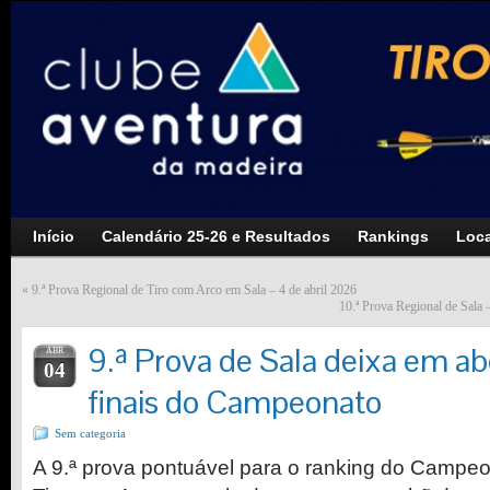
Início
Calendário 25-26 e Resultados
Rankings
Loca
«
9.ª Prova Regional de Tiro com Arco em Sala – 4 de abril 2026
10.ª Prova Regional de Sala 
9.ª Prova de Sala deixa em ab
ABR
04
finais do Campeonato
Sem categoria
A 9.ª prova pontuável para o ranking do Campe