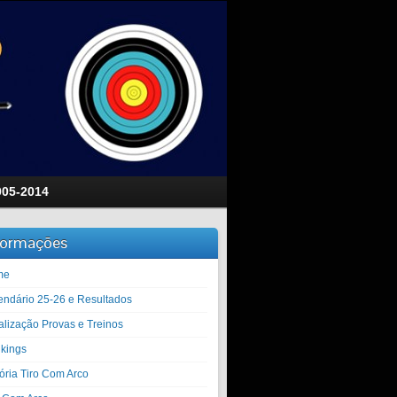
005-2014
formações
me
endário 25-26 e Resultados
alização Provas e Treinos
kings
tória Tiro Com Arco