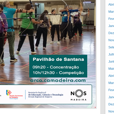
Abr
Mar
Fev
Jan
Dez
Nov
Set
Jul
Jun
Mai
Abr
Mar
Fev
Jan
Dez
Nov