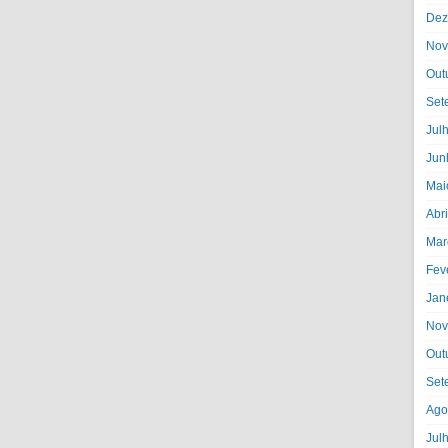
Dez
Nov
Out
Set
Jul
Jun
Mai
Abr
Mar
Fev
Jan
Nov
Out
Set
Ago
Jul