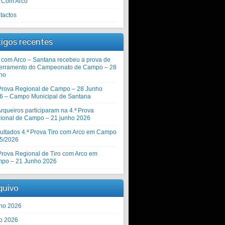
o Com Arco
tactos
tigos recentes
o com Arco – Santana recebeu a prova de
erramento do Campeonato de Campo – 28
ho
 Prova Regional de Campo – 28 Junho
6 – Campo Municipal de Santana
rqueiros participaram na 4.ª Prova
ional de Campo – 21 junho 2026
ultados 4.ª Prova Tiro com Arco em Campo
5/2026
 Prova Regional de Tiro com Arco em
po – 21 Junho 2026
quivo
ho 2026
o 2026