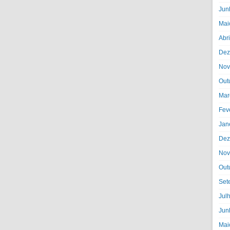
Jun
Mai
Abr
Dez
Nov
Out
Mar
Fev
Jan
Dez
Nov
Out
Set
Jul
Jun
Mai