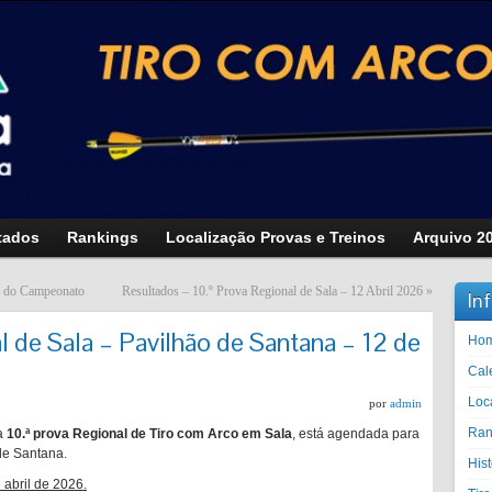
tados
Rankings
Localização Provas e Treinos
Arquivo 2
is do Campeonato
Resultados – 10.º Prova Regional de Sala – 12 Abril 2026
»
In
l de Sala – Pavilhão de Santana – 12 de
Ho
Cal
Loc
por
admin
Ran
 a
10.ª prova Regional de Tiro com Arco em Sala
, está agendada para
 de Santana.
His
 abril de 2026.