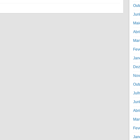
Out
Jun
Mai
Abr
Mar
Fev
Jan
Dez
Nov
Out
Jul
Jun
Abr
Mar
Fev
Jan