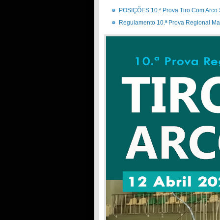
POSIÇÕES 10.ª Prova Tiro Com Arco 
Regulamento 10.ª Prova Regional Ma