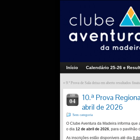
Início
Calendário 25-26 e Resul
«
9.ª Prova de Sala deixa em aberto resultados fina
10.ª Prova Regiona
ABR
04
abril de 2026
Sem categoria
O Clube Aventura da Madeira informa que
o dia
12 de abril de 2026
, para o pavilhão
As inscrições estão disponíveis até dia
8 de