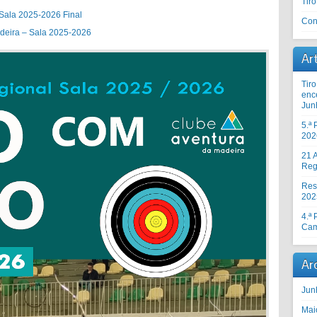
Tir
Sala 2025-2026 Final
Con
deira – Sala 2025-2026
Ar
Tir
enc
Jun
5.ª
202
21 A
Reg
Res
202
4.ª
Cam
Ar
Jun
Mai