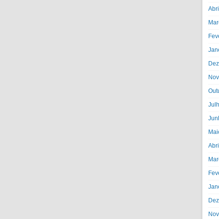
Abr
Mar
Fev
Jan
Dez
Nov
Out
Jul
Jun
Mai
Abr
Mar
Fev
Jan
Dez
Nov