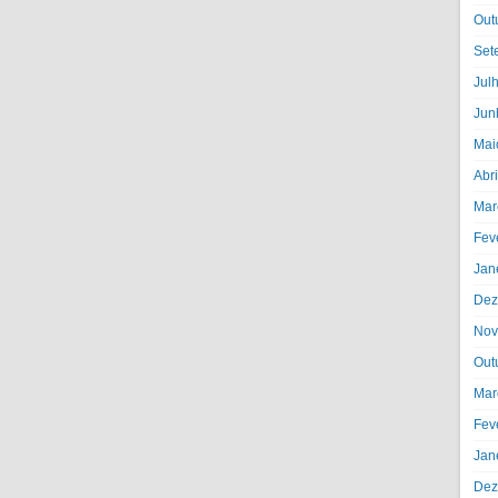
Out
Set
Jul
Jun
Mai
Abr
Mar
Fev
Jan
Dez
Nov
Out
Mar
Fev
Jan
Dez