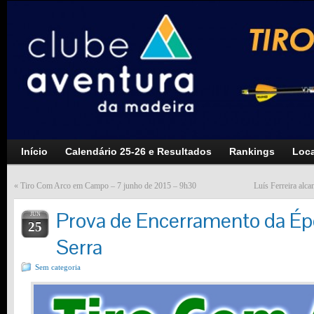
Início
Calendário 25-26 e Resultados
Rankings
Loca
«
Tiro Com Arco em Campo – 7 junho de 2015 – 9h30
Luís Ferreira alca
Prova de Encerramento da Ép
JUN
25
Serra
Sem categoria