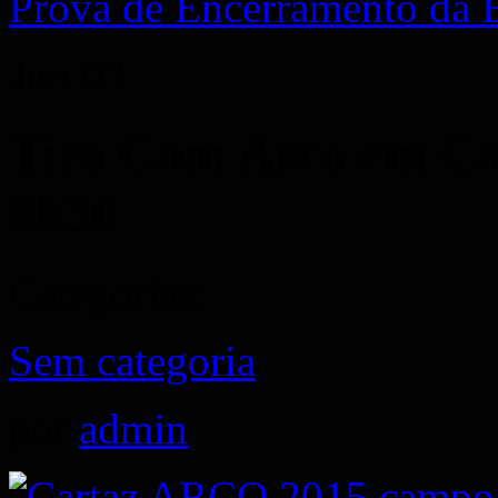
Prova de Encerramento da É
Jun
03
Tiro Com Arco em Ca
9h30
Categorias:
Sem categoria
por
admin