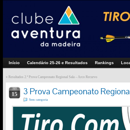
Início
Calendário 25-26 e Resultados
Rankings
Loca
«
Resultados 2.ª Prova Campeonato Regional Sala – Arco Recurvo
3 Prova Campeonato Regional
JAN
15
Sem categoria