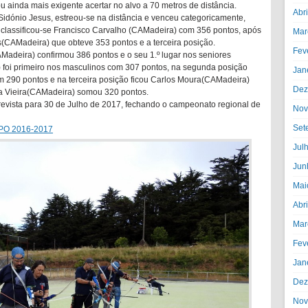
u ainda mais exigente acertar no alvo a 70 metros de distância.
Abr
Sidónio Jesus, estreou-se na distância e venceu categoricamente,
lassificou-se Francisco Carvalho (CAMadeira) com 356 pontos, após
Mar
s(CAMadeira) que obteve 353 pontos e a terceira posição.
Fev
adeira) confirmou 386 pontos e o seu 1.º lugar nos seniores
 foi primeiro nos masculinos com 307 pontos, na segunda posição
Jan
m 290 pontos e na terceira posição ficou Carlos Moura(CAMadeira)
Dez
a Vieira(CAMadeira) somou 320 pontos.
evista para 30 de Julho de 2017, fechando o campeonato regional de
Nov
Set
MPO 2016-2017
Jul
Jun
Mai
Abr
Mar
Fev
Jan
Dez
Nov