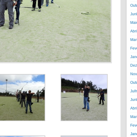
Out
Jun
Mai
Abr
Mar
Fev
Jan
Dez
Nov
Out
Jul
Jun
Abr
Mar
Fev
Jan