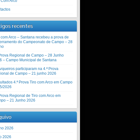
o Com Arco
tactos
tigos recentes
o com Arco – Santana recebeu a prova de
erramento do Campeonato de Campo – 28
ho
 Prova Regional de Campo – 28 Junho
6 – Campo Municipal de Santana
rqueiros participaram na 4.ª Prova
ional de Campo – 21 junho 2026
ultados 4.ª Prova Tiro com Arco em Campo
5/2026
 Prova Regional de Tiro com Arco em
po – 21 Junho 2026
quivo
ho 2026
o 2026