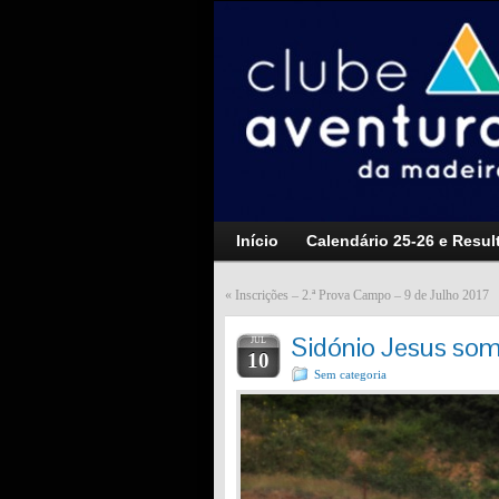
Início
Calendário 25-26 e Resul
«
Inscrições – 2.ª Prova Campo – 9 de Julho 2017
Sidónio Jesus som
JUL
10
Sem categoria