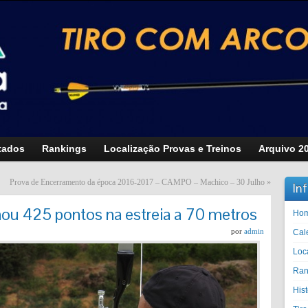
tados
Rankings
Localização Provas e Treinos
Arquivo 2
Prova de Encerramento da época 2016-2017 – CAMPO – Machico – 30 Julho
»
In
ou 425 pontos na estreia a 70 metros
Ho
por
admin
Cal
Loc
Ran
His