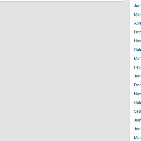
Jun
Mai
Abr
Dez
Nov
Out
Mar
Fev
Jan
Dez
Nov
Out
Set
Jul
Jun
Mai