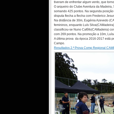
tiveram de enfrentar algum vento, que torno
O arqueiro do Clube Aventura da Madeira, 
somando 425 pontos. Na segunda posição c
disputa flecha a flecha com Frederico Jesu
Na distância de 30m, Eugénia Azevedo (CAM
femininos, enquanto Luís Silva(CAMadeira)
classificou-se Nuno Cafôfo(CAMadeira) co
com 269 pontos. Na promoção a 10m, Luís
A última prova da época 2016-2017 está pr
Campo.
Resultados 2.ª Prova Comp Regional CA