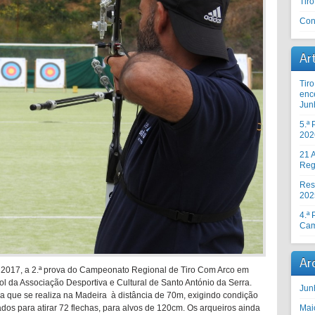
Tir
Con
Ar
Tir
enc
Jun
5.ª
202
21 A
Reg
Res
202
4.ª
Cam
Ar
2017, a 2.ª prova do Campeonato Regional de Tiro Com Arco em
l da Associação Desportiva e Cultural de Santo António da Serra.
Jun
da que se realiza na Madeira à distância de 70m, exigindo condição
dos para atirar 72 flechas, para alvos de 120cm. Os arqueiros ainda
Mai