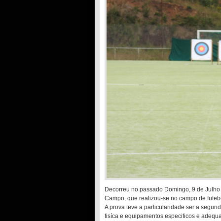
Decorreu no passado Domingo, 9 de Julho 
Campo, que realizou-se no campo de futebo
A prova teve a particularidade ser a segun
fisíca e equipamentos especificos e adequa