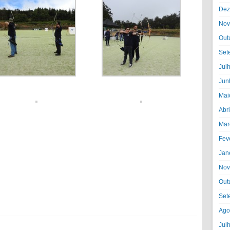
Dez
Nov
Out
Set
Jul
Jun
Mai
Abr
Mar
Fev
Jan
Nov
Out
Set
Ago
Jul