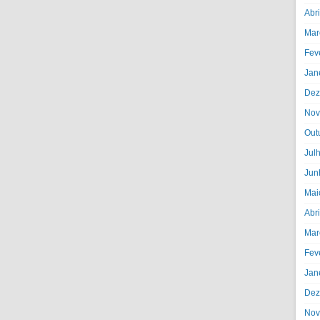
Abr
Mar
Fev
Jan
Dez
Nov
Out
Jul
Jun
Mai
Abr
Mar
Fev
Jan
Dez
Nov