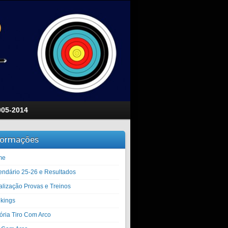
005-2014
formações
me
endário 25-26 e Resultados
alização Provas e Treinos
kings
tória Tiro Com Arco