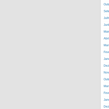
Out
Set
Jul
Jun
Mai
Abr
Mar
Fev
Jan
Dez
Nov
Out
Mar
Fev
Jan
Dez