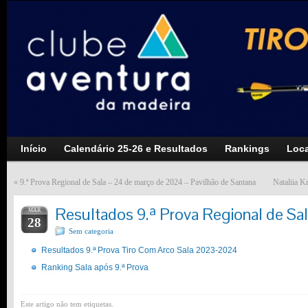
Início
Calendário 25-26 e Resultados
Rankings
Loca
«
9.ª Prova Regional de Sala – 24 de março de 2024 – Pavilhão de Santana
Nataliia K
Resultados 9.ª Prova Regional de S
MAR
28
Sem categoria
Resultados 9.ª Prova Tiro Com Arco Sala 2023-2024
Ranking Sala após 9.ª Prova
Este artigo não tem etiquetas.