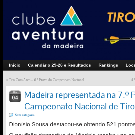
Início
Calendário 25-26 e Resultados
Rankings
Loca
«
Tiro Com Arco – 6.º Prova do Campeonato Nacional
4.
Madeira representada na 7.º 
FEV
04
Campeonato Nacional de Tir
Sem categoria
Dionísio Sousa destacou-se obtendo 521 ponto