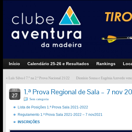
Início
Calendário 25-26 e Resultados
Rankings
Loca
«
Luís Silva é 7.º na 2.ª Prova Nacional 21/22
Dionísio Sousa e Eugénia Azevedo venc
1.ª Prova Regional de Sala – 7 nov 2
OUT
27
Sem categoria
Lista de Posições 1.ª Prova Sala 2021-2022
Regulamento 1.ª Prova Sala 2021-2022 – 7 nov2021
INSCRIÇÕES