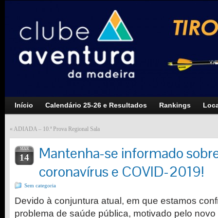
Início
Calendário 25-26 e Resultados
Rankings
Loca
«
ADIADA – 10.ª Prova Regional Sala
Mantenha-se informado sobre
MAR
14
coronavírus e COVID-2019!
Sem categoria
Devido à conjuntura atual, em que estamos con
problema de saúde pública, motivado pelo novo