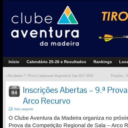
Início
Calendário 25-26 e Resultados
Rankings
Loca
«
Resultados 7.ª Prova Campeonato Regional de Sala 2017-2018
Posições – 9
Inscrições Abertas – 9.ª Prova
ABR
04
Arco Recurvo
Sem categoria
O Clube Aventura da Madeira organiza no próximo
Prova da Competição Regional de Sala – Arco R