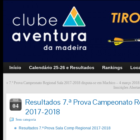
Início
Calendário 25-26 e Resultados
Rankings
Loca
«
7.ª Prova Campeonato Regional Sala 2017-2018 disputa-se em Machico – 4 março 2018
Inscrições Aberta
Resultados 7.ª Prova Campeonato Re
MAR
04
2017-2018
Sem categoria
Resultados 7.ª Prova Sala Comp Regional 2017-2018