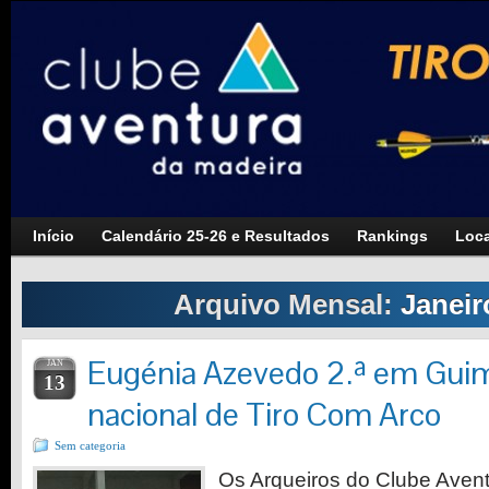
Início
Calendário 25-26 e Resultados
Rankings
Loca
Arquivo Mensal:
Janeir
Eugénia Azevedo 2.ª em Gui
JAN
13
nacional de Tiro Com Arco
Sem categoria
Os Arqueiros do Clube Aven