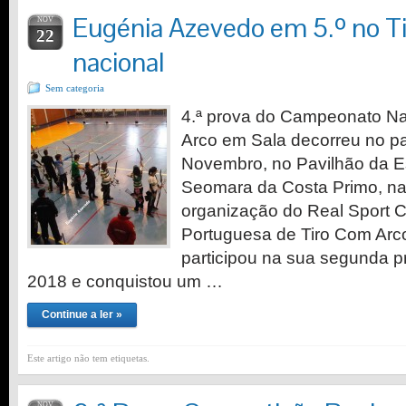
Eugénia Azevedo em 5.º no T
NOV
22
nacional
Sem categoria
4.ª prova do Campeonato Na
Arco em Sala decorreu no p
Novembro, no Pavilhão da E
Seomara da Costa Primo, n
organização do Real Sport 
Portuguesa de Tiro Com Arc
participou na sua segunda 
2018 e conquistou um …
Continue a ler »
Este artigo não tem etiquetas.
NOV