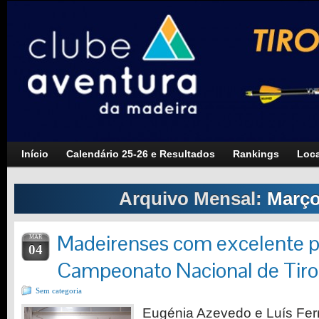
Início
Calendário 25-26 e Resultados
Rankings
Loca
Arquivo Mensal:
Março
Madeirenses com excelente p
MAR
04
Campeonato Nacional de Tir
Sem categoria
Eugénia Azevedo e Luís Fer