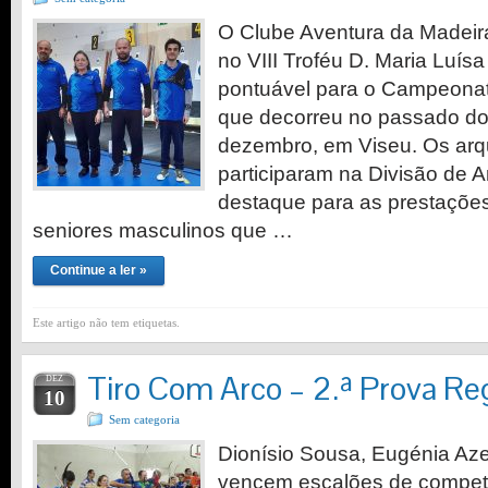
O Clube Aventura da Madeir
no VIII Troféu D. Maria Luísa
pontuável para o Campeonat
que decorreu no passado d
dezembro, em Viseu. Os arq
participaram na Divisão de 
destaque para as prestaçõe
seniores masculinos que …
Continue a ler »
Este artigo não tem etiquetas.
Tiro Com Arco – 2.ª Prova Reg
DEZ
10
Sem categoria
Dionísio Sousa, Eugénia Aze
vencem escalões de compet