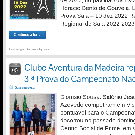
de 2022, no pavilhão da Esc
Horácio Bento de Gouveia. L
Prova Sala – 10 dez 2022 R
Regional de Sala 2022-202
Continue a ler »
Este artigo não tem etiquetas.
Clube Aventura da Madeira r
DEZ
05
3.ª Prova do Campeonato Nac
Sem categoria
Dionísio Sousa, Sidónio Jesu
Azevedo competiram em Vise
pontuável para o Campeonat
decorreu no passado doming
Centro Social de Prime, em 