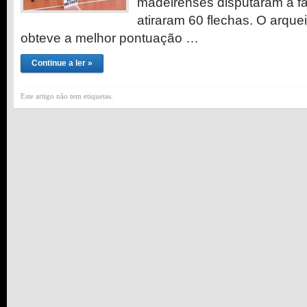
madeirenses disputaram a f
atiraram 60 flechas. O arque
obteve a melhor pontuação …
Continue a ler »
Este artigo não tem etiquetas.