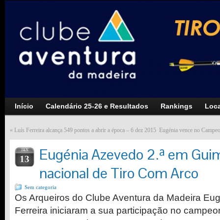
Início
Calendário 25-26 e Resultados
Rankings
Loca
«
Luís Ferreira alcança 549 pontos a abrir a época – 6 dez 2015
Eugénia vence no Campeo
Eugénia Azevedo 2.ª em Gui
JAN
13
nacional de Tiro Com Arco
Sem categoria
Os Arqueiros do Clube Aventura da Madeira Eu
Ferreira iniciaram a sua participação no campeo