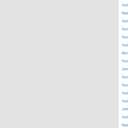
Jun
Mai
Abr
Dez
Nov
Out
Mar
Fev
Jan
Dez
Nov
Out
Set
Jul
Jun
Mai