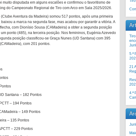
Tir
i muito disputada em alguns escalões e confirmou o favoritismo de
king do Campeonato Regional de Tiro com Arco em Sala 2025/2026.
Con
s (Clube Aventura da Madeira) somou 517 pontos, após uma primeira
 baixou a marca na segunda fase, mas acabou por garantir a vitória. A
Ar
a flecha, com Dionísio Sousa (CAMadeira) a obter a segunda posição
um ponto (485), na terceira posição. Nos femininos, Eugénia Azevedo
Tir
egunda posição classificou-se Graça Nunes (UD Santana) com 395
enc
i (CAMadeira), com 201 pontos.
Jun
5.ª
202
21 A
os
Reg
ontos
Res
202
 Pontos
4.ª
 UD Santana – 182 Pontos
Cam
APCTT – 194 Pontos
– CAMadeira – 149 Pontos
Ar
eira – 135 Pontos
Jun
 APCTT – 229 Pontos
Mai