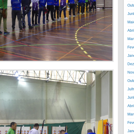
Out
Jun
Mai
Abr
Mar
Fev
Jan
Dez
Nov
Out
Jul
Jun
Abr
Mar
Fev
Jan