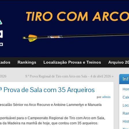
tados
Rankings
Localização Provas e Treinos
Arquivo 2
 2026
9.ª Prova Regional de Tiro com Arco em Sala – 4 de abril 2026
»
In
ª Prova de Sala com 35 Arqueiros
Ho
por
admin
Cal
escalão Sénior no Arco Recurvo e Antoine Lammertyn e Manuela
Loc
Ran
a pontuável para o Campeonato Regional de Tiro com Arco em Sala,
His
a da Madeira na manhã de hoje, que contou com 35 arqueiros.