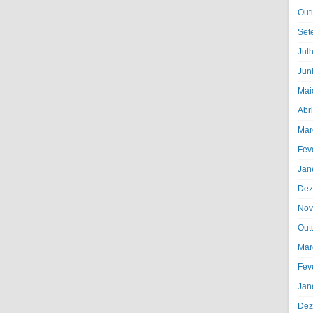
Out
Set
Jul
Jun
Mai
Abr
Mar
Fev
Jan
Dez
Nov
Out
Mar
Fev
Jan
Dez