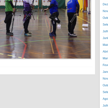
Dez
Nov
Out
Set
Jul
Jun
Mai
Abr
Mar
Fev
Jan
Nov
Out
Set
Ago
Jul