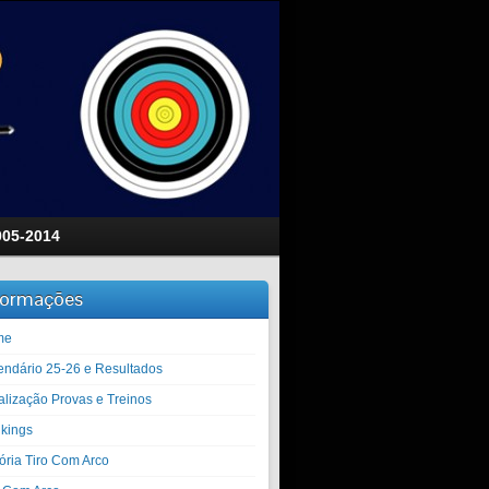
005-2014
formações
me
endário 25-26 e Resultados
alização Provas e Treinos
kings
tória Tiro Com Arco