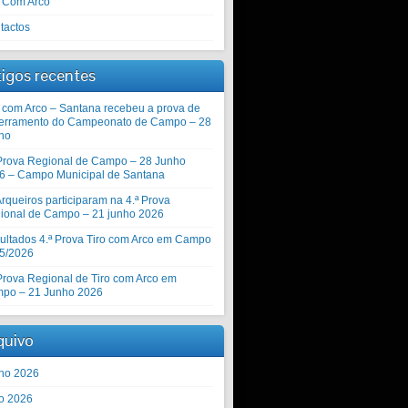
o Com Arco
tactos
tigos recentes
o com Arco – Santana recebeu a prova de
erramento do Campeonato de Campo – 28
ho
 Prova Regional de Campo – 28 Junho
6 – Campo Municipal de Santana
rqueiros participaram na 4.ª Prova
ional de Campo – 21 junho 2026
ultados 4.ª Prova Tiro com Arco em Campo
5/2026
 Prova Regional de Tiro com Arco em
po – 21 Junho 2026
quivo
ho 2026
o 2026