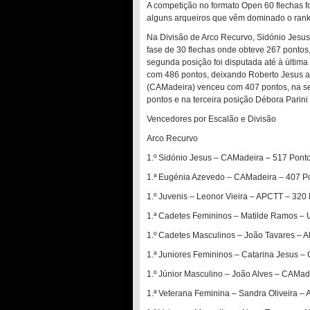
A competição no formato Open 60 flechas fo
alguns arqueiros que vêm dominado o ran
Na Divisão de Arco Recurvo, Sidónio Jesu
fase de 30 flechas onde obteve 267 pontos,
segunda posição foi disputada até à últim
com 486 pontos, deixando Roberto Jesus a 
(CAMadeira) venceu com 407 pontos, na s
pontos e na terceira posição Débora Parin
Vencedores por Escalão e Divisão
Arco Recurvo
1.º Sidónio Jesus – CAMadeira – 517 Pont
1.ª Eugénia Azevedo – CAMadeira – 407 P
1.º Juvenis – Leonor Vieira – APCTT – 320
1.ª Cadetes Femininos – Matilde Ramos –
1.º Cadetes Masculinos – João Tavares – 
1.ª Juniores Femininos – Catarina Jesus 
1.º Júnior Masculino – João Alves – CAMad
1.ª Veterana Feminina – Sandra Oliveira –