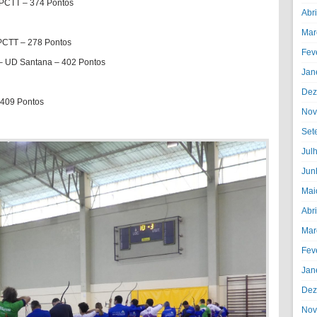
APCTT – 374 Pontos
Abr
Mar
APCTT – 278 Pontos
Fev
 – UD Santana – 402 Pontos
Jan
Dez
 409 Pontos
Nov
Set
Jul
Jun
Mai
Abr
Mar
Fev
Jan
Dez
Nov