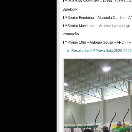
1.º Veterano Masculino – Nuno Tavares – 
Barebow
1.ª Sénior Feminina – Manuela Carrillo – 
1.º Sénior Masculino – Antoine Lammertyn
Promoção
1.º Promo 10m – António Sousa – APCTT –
Resultados 6.ª Prova Sala 2025-2026