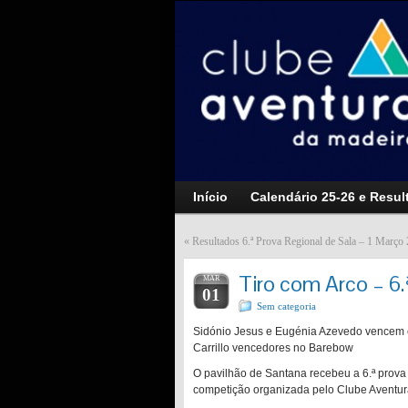
Início
Calendário 25-26 e Resul
«
Resultados 6.ª Prova Regional de Sala – 1 Março
Tiro com Arco – 6.
MAR
01
Sem categoria
Sidónio Jesus e Eugénia Azevedo vencem 
Carrillo vencedores no Barebow
O pavilhão de Santana recebeu a 6.ª prov
competição organizada pelo Clube Aventur