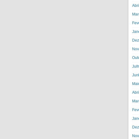
Abr
Mar
Fev
Jan
Dez
Nov
Out
Jul
Jun
Mai
Abr
Mar
Fev
Jan
Dez
Nov