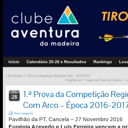
Início
Calendário 25-26 e Resultados
Rankings
Loca
«
Resultados 1.ª Prova Competição Regional Sala – 2016-2017
Eugénia no 3.º lugar em Viana do Castelo – 
1.ª Prova da Competição Regio
NOV
28
Com Arco – Época 2016-201
Sem categoria
Pavilhão da PT, Cancela – 27 Novembro 2016
Eugénia Azevedo e Luís Ferreira vencem a pr