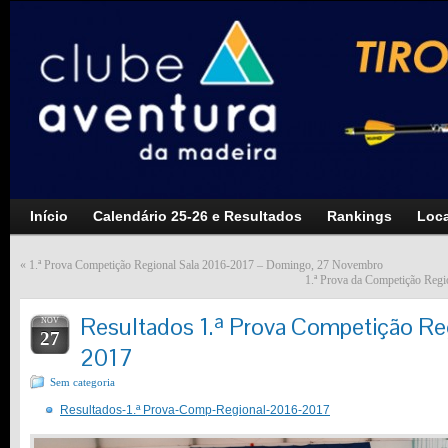
Início
Calendário 25-26 e Resultados
Rankings
Loca
«
1.ª Prova Competição Regional Sala 2016-2017 – Domingo, 27 Novembro
1.ª Prova da Competição Reg
Resultados 1.ª Prova Competição Reg
NOV
27
2017
Sem categoria
Resultados-1.ª Prova-Comp-Regional-2016-2017