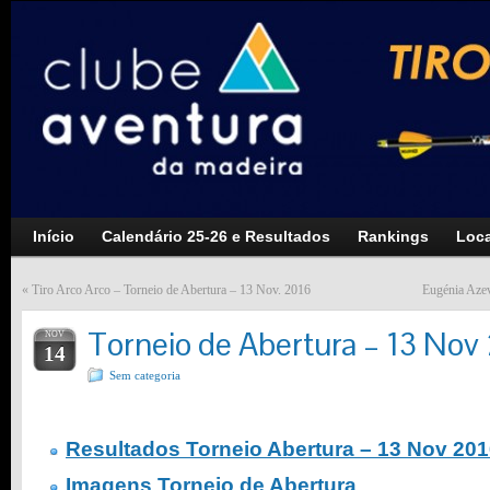
Início
Calendário 25-26 e Resultados
Rankings
Loca
«
Tiro Arco Arco – Torneio de Abertura – 13 Nov. 2016
Eugénia Aze
Torneio de Abertura – 13 Nov
NOV
14
Sem categoria
Resultados Torneio Abertura – 13 Nov 20
Imagens Torneio de Abertura