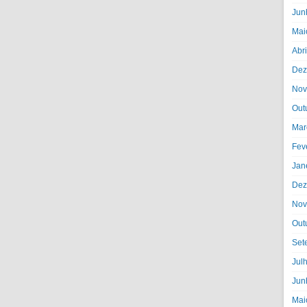
Jun
Mai
Abr
Dez
Nov
Out
Mar
Fev
Jan
Dez
Nov
Out
Set
Jul
Jun
Mai