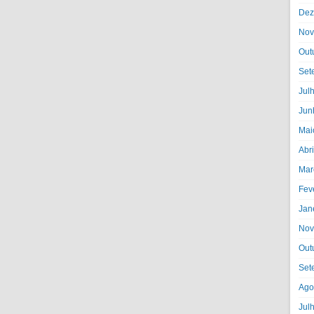
Dez
Nov
Out
Set
Jul
Jun
Mai
Abr
Mar
Fev
Jan
Nov
Out
Set
Ago
Jul