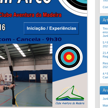
Tir
Con
Ar
Tir
enc
Jun
5.ª
202
21 A
Reg
Res
202
4.ª
Cam
Ar
Jun
Mai