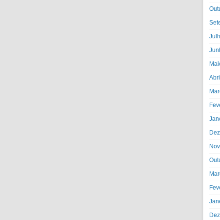
Out
Set
Jul
Jun
Mai
Abr
Mar
Fev
Jan
Dez
Nov
Out
Mar
Fev
Jan
Dez