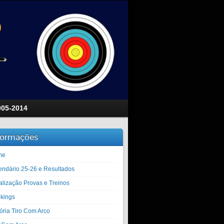
005-2014
formações
me
endário 25-26 e Resultados
alização Provas e Treinos
kings
tória Tiro Com Arco