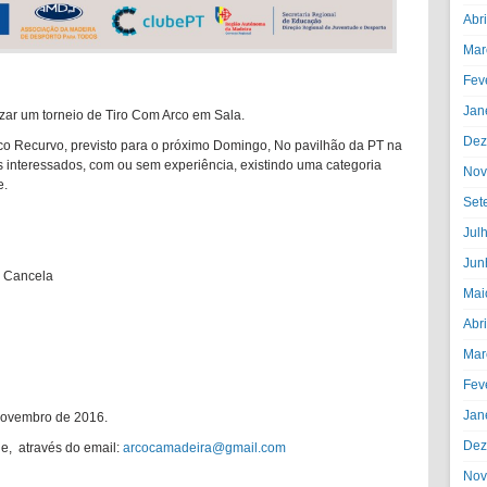
Abr
Mar
Fev
Jan
zar um torneio de Tiro Com Arco em Sala.
Dez
co Recurvo, previsto para o próximo Domingo, No pavilhão da PT na
s interessados, com ou sem experiência, existindo uma categoria
Nov
e.
Set
Jul
Jun
a Cancela
Mai
Abr
Mar
Fev
Jan
e Novembro de 2016.
Dez
de, através do email:
arcocamadeira@gmail.
com
Nov