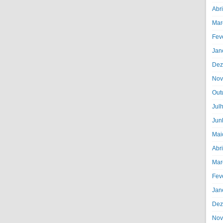
Abr
Mar
Fev
Jan
Dez
Nov
Out
Jul
Jun
Mai
Abr
Mar
Fev
Jan
Dez
Nov