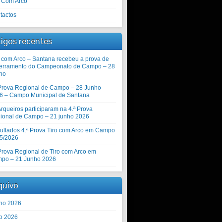
o Com Arco
tactos
tigos recentes
o com Arco – Santana recebeu a prova de
erramento do Campeonato de Campo – 28
ho
 Prova Regional de Campo – 28 Junho
6 – Campo Municipal de Santana
rqueiros participaram na 4.ª Prova
ional de Campo – 21 junho 2026
ultados 4.ª Prova Tiro com Arco em Campo
5/2026
 Prova Regional de Tiro com Arco em
po – 21 Junho 2026
quivo
ho 2026
o 2026