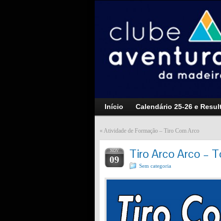
Início
Calendário 25-26 e Resul
«
Atividade de Formação – Tiro Com Arco
Tiro Arco Arco – T
NOV
09
Sem categoria