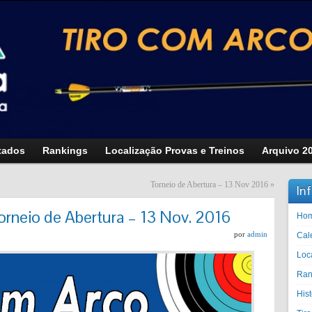
tados
Rankings
Localização Provas e Treinos
Arquivo 2
Torneio de Abertura – 13 Nov 2016
»
In
orneio de Abertura – 13 Nov. 2016
Ho
por
admin
Cal
Loc
Ran
His