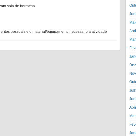
Out
 com sola de borracha.
Jun
Mai
Abr
identes pessoais e o material/equipamento necessário à atividade
Mar
Fev
Jan
Dez
Nov
Out
Jul
Jun
Abr
Mar
Fev
Jan