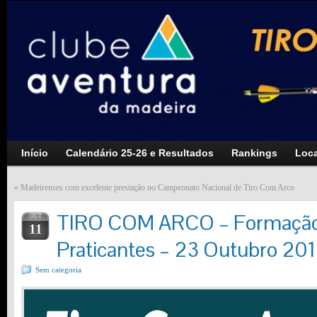
Início
Calendário 25-26 e Resultados
Rankings
Loca
«
Madeirenses com excelente prestação no Campeonato Nacional de Tiro Com Arco
TIRO COM ARCO – Formação I
OUT
11
Praticantes – 23 Outubro 20
Sem categoria