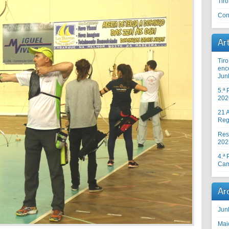
Tir
Con
Ar
Tir
enc
Jun
5.ª
202
21 A
Reg
Res
202
4.ª
Cam
Ar
Jun
Mai