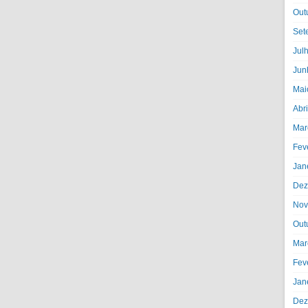
Out
Set
Jul
Jun
Mai
Abr
Mar
Fev
Jan
Dez
Nov
Out
Mar
Fev
Jan
Dez