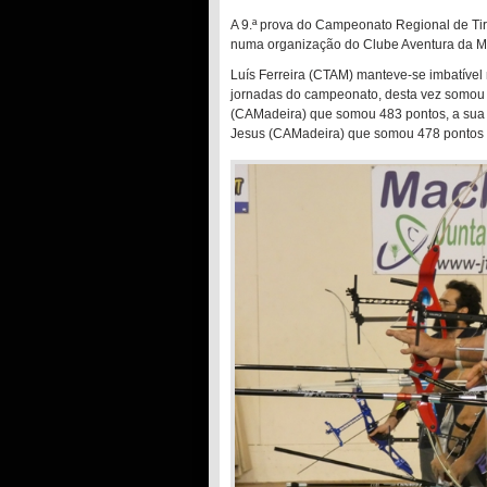
A 9.ª prova do Campeonato Regional de Ti
numa organização do Clube Aventura da Ma
Luís Ferreira (CTAM) manteve-se imbatível
jornadas do campeonato, desta vez somou 
(CAMadeira) que somou 483 pontos, a sua m
Jesus (CAMadeira) que somou 478 pontos e