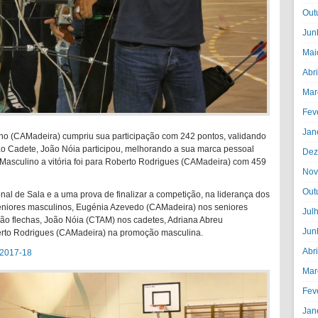
Out
Jun
Mai
Abr
Mar
Fev
Jan
ano (CAMadeira) cumpriu sua participação com 242 pontos, validando
lão Cadete, João Nóia participou, melhorando a sua marca pessoal
Dez
Masculino a vitória foi para Roberto Rodrigues (CAMadeira) com 459
Nov
Out
l de Sala e a uma prova de finalizar a competição, na liderança dos
seniores masculinos, Eugénia Azevedo (CAMadeira) nos seniores
Jul
ão flechas, João Nóia (CTAM) nos cadetes, Adriana Abreu
Jun
rto Rodrigues (CAMadeira) na promoção masculina.
Abr
 2017-18
Mar
Fev
Jan