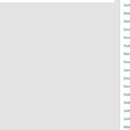
Jun
Mai
Abr
Dez
Nov
Out
Mar
Fev
Jan
Dez
Nov
Out
Set
Jul
Jun
Mai