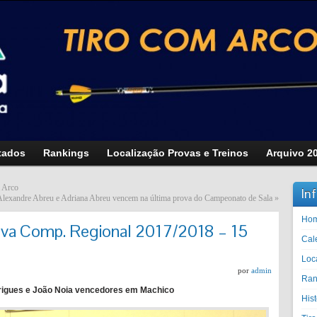
tados
Rankings
Localização Provas e Treinos
Arquivo 2
m Arco
In
 Alexandre Abreu e Adriana Abreu vencem na última prova do Campeonato de Sala
»
Ho
ova Comp. Regional 2017/2018 – 15
Cal
Loc
por
admin
Ran
drigues e João Noia vencedores em Machico
His