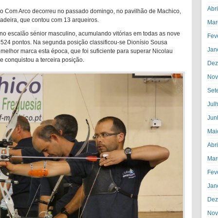
Abr
ro Com Arco decorreu no passado domingo, no pavilhão de Machico,
deira, que contou com 13 arqueiros.
Mar
 no escalão sénior masculino, acumulando vitórias em todas as nove
Fev
524 pontos. Na segunda posição classificou-se Dionísio Sousa
Jan
elhor marca esta época, que foi suficiente para superar Nicolau
 conquistou a terceira posição.
Dez
Nov
Set
Jul
Jun
Mai
Abr
Mar
Fev
Jan
Dez
Nov