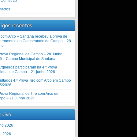
o Com Arco
tactos
tigos recentes
o com Arco – Santana recebeu a prova de
erramento do Campeonato de Campo – 28
ho
 Prova Regional de Campo – 28 Junho
6 – Campo Municipal de Santana
rqueiros participaram na 4.ª Prova
ional de Campo – 21 junho 2026
ultados 4.ª Prova Tiro com Arco em Campo
5/2026
 Prova Regional de Tiro com Arco em
po – 21 Junho 2026
quivo
ho 2026
o 2026