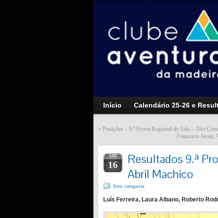
Início
Calendário 25-26 e Resul
«
Posições – 9.ª Prova Regional de Sala – Tiro Co
Francisco Jesus,
Resultados 9.ª Pr
ABR
16
Abril Machico
Sem categoria
Luís Ferreira, Laura Albano, Roberto Ro