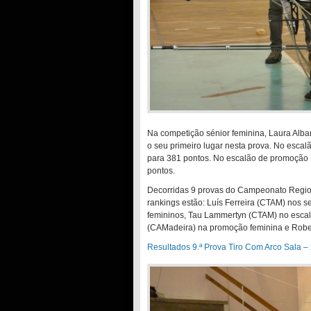
Na competição sénior feminina, Laura Alb
o seu primeiro lugar nesta prova. No esca
para 381 pontos. No escalão de promoção 
pontos.
Decorridas 9 provas do Campeonato Regiona
rankings estão: Luís Ferreira (CTAM) nos 
femininos, Tau Lammertyn (CTAM) no escal
(CAMadeira) na promoção feminina e Robe
Resultados 9.ª Prova Tiro Com Arco Sala –