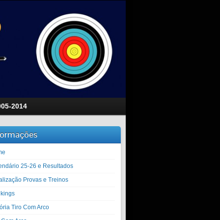
005-2014
formações
me
endário 25-26 e Resultados
alização Provas e Treinos
kings
tória Tiro Com Arco