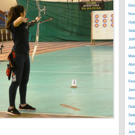
Dez
Nov
Out
Set
Jul
Jun
Mai
Abr
Mar
Fev
Jan
Nov
Out
Set
Ago
Jul