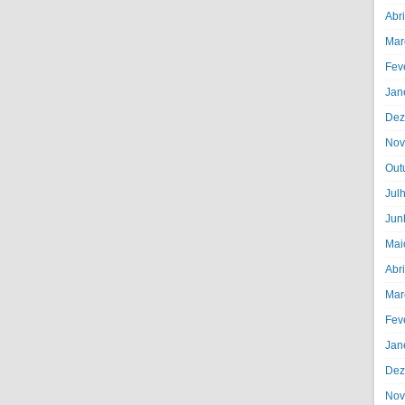
Abr
Mar
Fev
Jan
Dez
Nov
Out
Jul
Jun
Mai
Abr
Mar
Fev
Jan
Dez
Nov