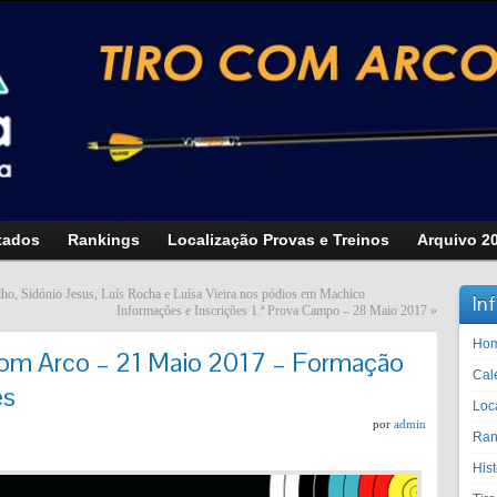
tados
Rankings
Localização Provas e Treinos
Arquivo 2
ho, Sidónio Jesus, Luís Rocha e Luísa Vieira nos pódios em Machico
In
Informações e Inscrições 1.ª Prova Campo – 28 Maio 2017
»
Ho
 Com Arco – 21 Maio 2017 – Formação
Cal
es
Loc
por
admin
Ran
His