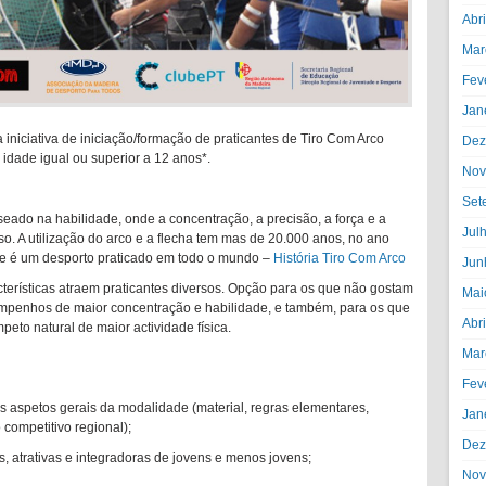
Abr
Mar
Fev
Jan
niciativa de iniciação/formação de praticantes de Tiro Com Arco
Dez
 idade igual ou superior a 12 anos*.
Nov
Set
eado na habilidade, onde a concentração, a precisão, a força e a
Jul
o. A utilização do arco e a flecha tem mas de 20.000 anos, no ano
je é um desporto praticado em todo o mundo –
História Tiro Com Arco
Jun
cterísticas atraem praticantes diversos. Opção para os que não gostam
Mai
mpenhos de maior concentração e habilidade, e também, para os que
Abr
peto natural de maior actividade física.
Mar
Fev
os aspetos gerais da modalidade (material, regras elementares,
Jan
 competitivo regional);
Dez
s, atrativas e integradoras de jovens e menos jovens;
Nov