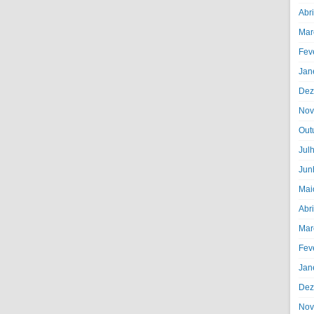
Abr
Mar
Fev
Jan
Dez
Nov
Out
Jul
Jun
Mai
Abr
Mar
Fev
Jan
Dez
Nov