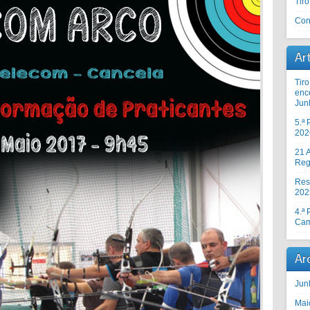
Tir
Con
Ar
Tir
enc
Jun
5.ª
202
21 A
Reg
Res
202
4.ª
Cam
Ar
Jun
Mai