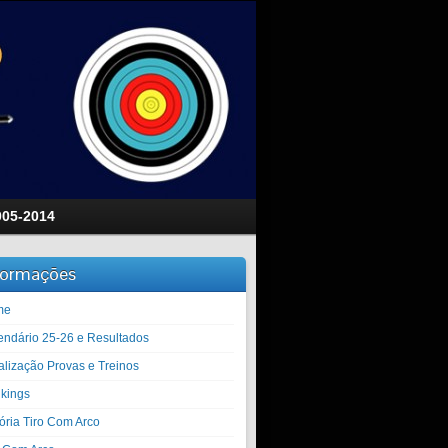
005-2014
formações
me
endário 25-26 e Resultados
alização Provas e Treinos
kings
tória Tiro Com Arco