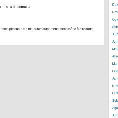
Dez
 com sola de borracha.
Nov
Out
Set
identes pessoais e o material/equipamento necessário à atividade.
Jul
Jun
Mai
Abr
Mar
Fev
Jan
Nov
Out
Set
Ago
Jul