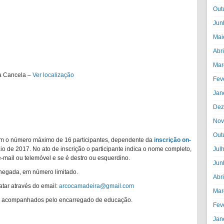
Out
Jun
Mai
Abr
Mar
na Cancela –
Ver localização
Fev
Jan
Dez
Nov
Out
com o número máximo de 16 participantes, dependente da
inscrição on-
aio de 2017. No ato de inscrição o participante indica o nome completo,
Jul
-mail ou telemóvel e se é destro ou esquerdino.
Jun
chegada, em número limitado.
Abr
tar através do email:
arcocamadeira@gmail.com
Mar
er acompanhados pelo encarregado de educação.
Fev
Jan