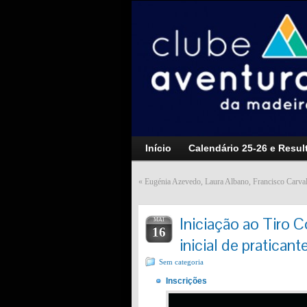
Início
Calendário 25-26 e Resul
«
Eugénia Azevedo, Laura Albano, Francisco Carval
Iniciação ao Tiro
MAI
16
inicial de praticant
Sem categoria
Inscrições