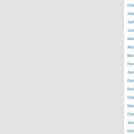
Out
Set
Jul
Jun
Mai
Abr
Mar
Fev
Jan
Dez
Nov
Out
Mar
Fev
Jan
Dez