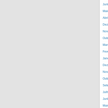
Jun
Mai
Abr
Dez
Nov
Out
Mar
Fev
Jan
Dez
Nov
Out
Set
Jul
Jun
Mai