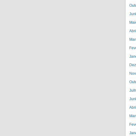
Out
Jun
Mai
Abr
Mar
Fev
Jan
Dez
Nov
Out
Jul
Jun
Abr
Mar
Fev
Jan