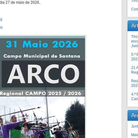
Tir
, dia 27 de maio de 2026.
Con
26
Ar
po
Tir
enc
Jun
5.ª
202
21 A
Reg
Res
202
4.ª
Cam
Ar
Jun
Mai