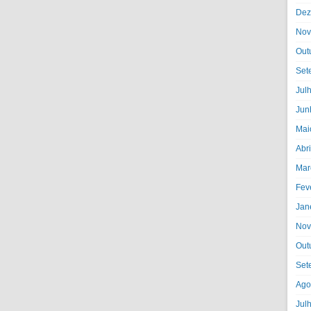
Dez
Nov
Out
Set
Jul
Jun
Mai
Abr
Mar
Fev
Jan
Nov
Out
Set
Ago
Jul