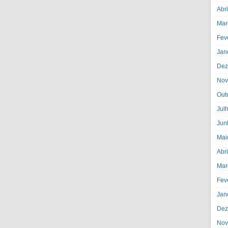
Abr
Mar
Fev
Jan
Dez
Nov
Out
Jul
Jun
Mai
Abr
Mar
Fev
Jan
Dez
Nov