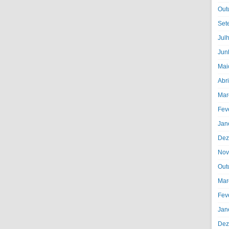
Out
Set
Jul
Jun
Mai
Abr
Mar
Fev
Jan
Dez
Nov
Out
Mar
Fev
Jan
Dez