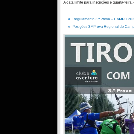
A data limite para inscrições é quarta-feira
Regulamento 3.ª Prova – CAMPO 20
Posições 3.ª Prova Regional de Cam