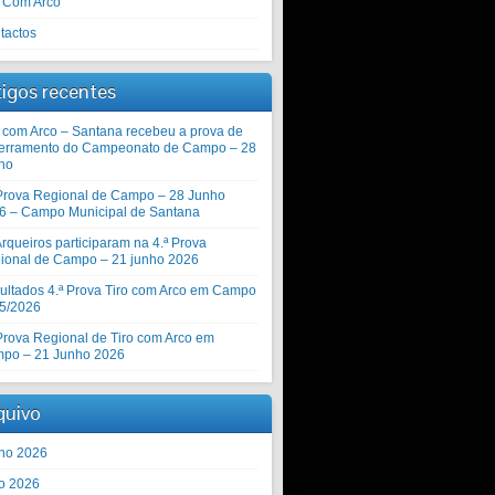
o Com Arco
tactos
tigos recentes
o com Arco – Santana recebeu a prova de
erramento do Campeonato de Campo – 28
ho
 Prova Regional de Campo – 28 Junho
6 – Campo Municipal de Santana
rqueiros participaram na 4.ª Prova
ional de Campo – 21 junho 2026
ultados 4.ª Prova Tiro com Arco em Campo
5/2026
 Prova Regional de Tiro com Arco em
po – 21 Junho 2026
quivo
ho 2026
o 2026