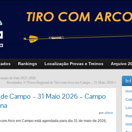
tados
Rankings
Localização Provas e Treinos
Arquivo 2
eonato de Sala 2025-2026
In
Resultados 3.ª Prova Regional de Tiro com Arco em Campo – 31 Maio 2026
»
Ho
l de Campo – 31 Maio 2026 – Campo
Cal
ana
Loc
por
admin
Ran
ro com Arco em Campo está agendada para dia 31 de maio de 2026,
His