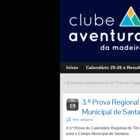
Início
Calendário 25-26 e Resul
«
28 Arqueiros participaram na 10.ª Prova do Camp
3.ª Prova Regiona
MAI
19
Municipal de Sant
Sem categoria
A 3.ª Prova do Calendário Regional de Ti
para o Campo Municipal de Santana.