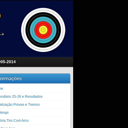
005-2014
formações
me
endário 25-26 e Resultados
alização Provas e Treinos
kings
tória Tiro Com Arco