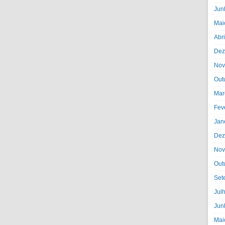
Jun
Mai
Abr
Dez
Nov
Out
Mar
Fev
Jan
Dez
Nov
Out
Set
Jul
Jun
Mai