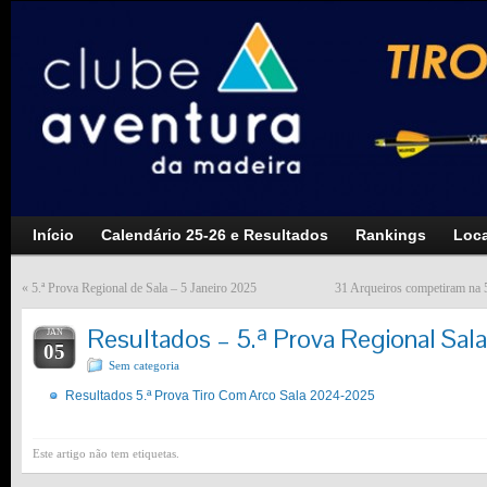
Início
Calendário 25-26 e Resultados
Rankings
Loca
«
5.ª Prova Regional de Sala – 5 Janeiro 2025
31 Arqueiros competiram na 5
Resultados – 5.ª Prova Regional Sal
JAN
05
Sem categoria
Resultados 5.ª Prova Tiro Com Arco Sala 2024-2025
Este artigo não tem etiquetas.