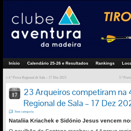
Início
Calendário 25-26 e Resultados
Rankings
Loca
«
4.ª Prova Regional de Sala – 17 Dez 2023
5.ª Prov
23 Arqueiros competiram na 4
DEZ
17
Regional de Sala – 17 Dez 20
Sem categoria
Nataliia Kriachek e Sidónio Jesus vencem no