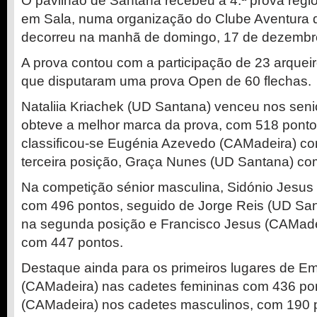
O pavilhão de Santana recebeu a 4.ª prova regi
em Sala, numa organização do Clube Aventura 
decorreu na manhã de domingo, 17 de dezembr
A prova contou com a participação de 23 arqueir
que disputaram uma prova Open de 60 flechas.
Nataliia Kriachek (UD Santana) venceu nos seni
obteve a melhor marca da prova, com 518 pont
classificou-se Eugénia Azevedo (CAMadeira) c
terceira posição, Graça Nunes (UD Santana) co
Na competição sénior masculina, Sidónio Jesu
com 496 pontos, seguido de Jorge Reis (UD Sa
na segunda posição e Francisco Jesus (CAMadei
com 447 pontos.
Destaque ainda para os primeiros lugares de Emi
(CAMadeira) nas cadetes femininas com 436 pon
(CAMadeira) nos cadetes masculinos, com 190 