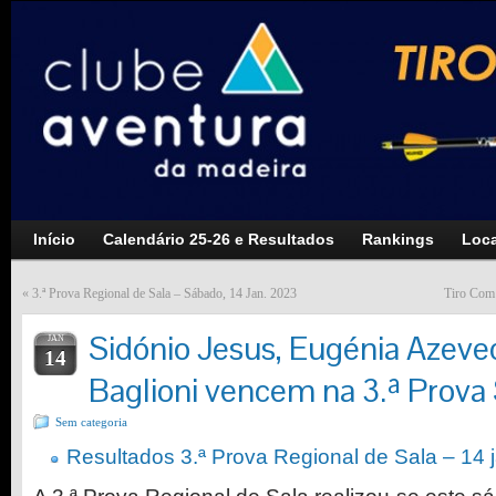
Início
Calendário 25-26 e Resultados
Rankings
Loca
«
3.ª Prova Regional de Sala – Sábado, 14 Jan. 2023
Tiro Com 
Sidónio Jesus, Eugénia Azeve
JAN
14
Baglioni vencem na 3.ª Prova 
Sem categoria
Resultados 3.ª Prova Regional de Sala – 14 