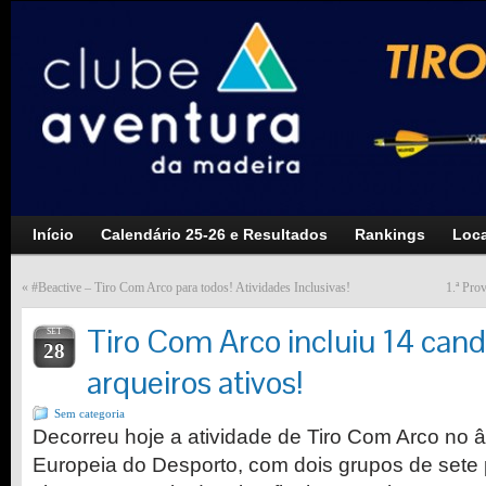
Início
Calendário 25-26 e Resultados
Rankings
Loca
«
#Beactive – Tiro Com Arco para todos! Atividades Inclusivas!
1.ª Pro
Tiro Com Arco incluiu 14 cand
SET
28
arqueiros ativos!
Sem categoria
Decorreu hoje a atividade de Tiro Com Arco no
Europeia do Desporto, com dois grupos de sete p