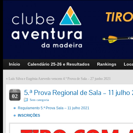
Início
Calendário 25-26 e Resultados
Rankings
Loca
«
Luís Silva e Eugénia Azevedo vencem 4.ª Prova de Sala – 27 junho 2021
5.ª Prova Regional de Sala – 11 julho
JUL
02
Sem categoria
Regulamento 5.ª Prova Sala – 11 julho 2021
INSCRIÇÕES