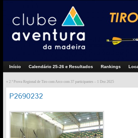
Início
Calendário 25-26 e Resultados
Rankings
Loca
«
2.ª Prova Regional de Tiro com Arco com 37 participantes – 1 Dez 2025
P2690232