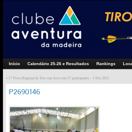
Início
Calendário 25-26 e Resultados
Rankings
Loca
«
2.ª Prova Regional de Tiro com Arco com 37 participantes – 1 Dez 2025
P2690146