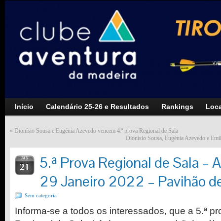
Início
Calendário 25-26 e Resultados
Rankings
Loca
«
Dionísio Sousa e Eugénia Azevedo vencem 4.ª prova Regional de Sala
Dionísio Sousa, Eugénia Azevedo e Emil
5.ª Prova Regional de Sala – 
JAN
21
29 Janeiro 2022 – Pavihão d
Sem categoria
Informa-se a todos os interessados, que a 5.ª 