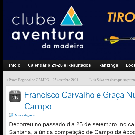
Início
Calendário 25-26 e Resultados
Rankings
Loca
«
Prova Regional de CAMPO – 25 setembro 2021
Luís Silva em destaque na prim
Francisco Carvalho e Graça 
SET
26
Campo
Sem categoria
Decorreu no passado dia 25 de setembro, no c
Santana, a única competição de Campo da épo