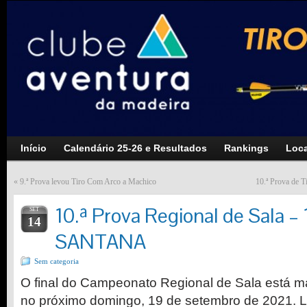
Início
Calendário 25-26 e Resultados
Rankings
Loca
«
9.ª Prova levou Tiro Com Arco a Machico
10.ª Prova de 
10.ª Prova Regional de Sala –
SET
14
SANTANA
Sem categoria
O final do Campeonato Regional de Sala está m
no próximo domingo, 19 de setembro de 2021. L