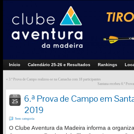
Início
Calendário 25-26 e Resultados
Rankings
Loca
«
3.ª Prova de Campo realizou-se na Camacha com 18 participantes
Santana recebeu 6.ª Pro
6.ª Prova de Campo em Santan
JUN
25
2019
Sem categoria
O Clube Aventura da Madeira informa a organiza